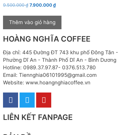
Đ
9.500.000
₫
7.900.000
₫
ư
ợc
xế
p
Thêm vào giỏ hàng
hạ
n
g
HOÀNG NGHĨA COFFEE
1.
0
0
5
Địa chỉ: 445 Đường ĐT 743 khu phố Đông Tân -
sa
o
Phường Dĩ An - Thành Phố Dĩ An - Bình Dương
Hotline: 0989.37.97.87- 0376.513.780
Email: Tiennghia06101995@gmail.com
Website: www.hoangnghiacoffee.vn
LIÊN KẾT FANPAGE