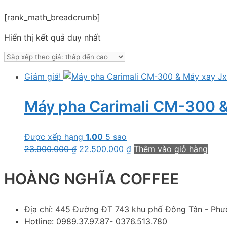
[rank_math_breadcrumb]
Hiển thị kết quả duy nhất
Giảm giá!
Máy pha Carimali CM-300 &
Được xếp hạng
1.00
5 sao
Giá
Giá
23.900.000
₫
22.500.000
₫
Thêm vào giỏ hàng
gốc
hiện
là:
tại
HOÀNG NGHĨA COFFEE
23.900.000 ₫.
là:
22.500.000 ₫.
Địa chỉ: 445 Đường ĐT 743 khu phố Đông Tân - Phư
Hotline: 0989.37.97.87- 0376.513.780