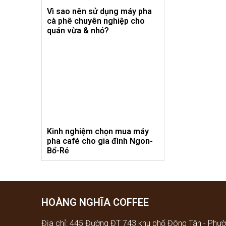
Vì sao nên sử dụng máy pha
cà phê chuyên nghiệp cho
quán vừa & nhỏ?
Kinh nghiệm chọn mua máy
pha café cho gia đình Ngon-
Bổ-Rẻ
HOÀNG NGHĨA COFFEE
Địa chỉ: 445 Đường ĐT 743 khu phố Đông Tân - Phườ