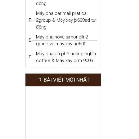
động
Máy pha carimali pratica
2group & Máy xay jx600ad tự
động
Máy pha nova simonelli 2
group và máy xay hc600
Máy pha cà phê hoàng nghĩa
coffee & Máy xay crm 900n
BÀI VIẾT MỚI NHẤT