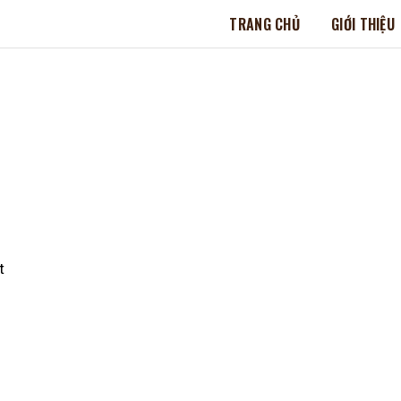
TRANG CHỦ
GIỚI THIỆU
CHÍNH SÁCH THANH TOÁN
t