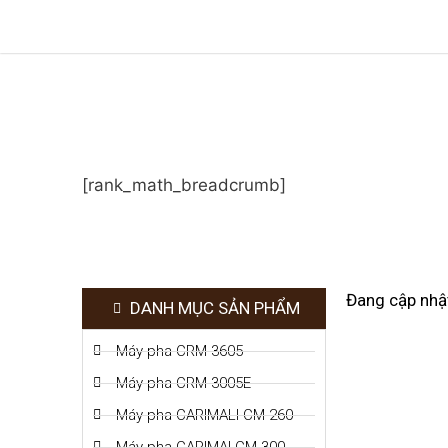
[rank_math_breadcrumb]
Đang cập nhậ
DANH MỤC SẢN PHẨM
Máy pha CRM 3605
Máy pha CRM 3005E
Máy pha CARIMALI CM-260
Máy pha CARIMAI CM-300