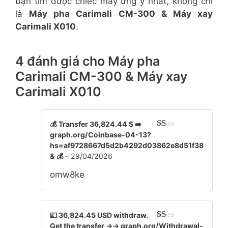
bạn tìm được chiếc máy ưng ý nhất, không chỉ
là
Máy pha Carimali CM-300 & Máy xay
Carimali X010
.
4 đánh giá cho
Máy pha
Carimali CM-300 & Máy xay
Carimali X010
💰 Transfer 36,824.44 $ ➡️
graph.org/Coinbase-04-13?
Đ
ượ
hs=af9728667d5d2b4292d03862e8d51f38
c
& 💰
–
29/04/2026
xế
p
omw8ke
hạ
ng
1
5
sa
💷 36,824.45 USD withdraw.
o
Get the transfer →→ graph.org/Withdrawal-
Đ