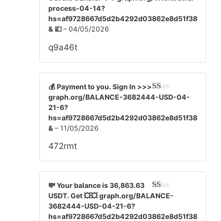
ượ
process-04-14?
c
hs=af9728667d5d2b4292d03862e8d51f38
xế
& 💷
–
04/05/2026
p
hạ
q9a46t
ng
1
5
sa
o
💰 Payment to you. Sign In >>>
graph.org/BALANCE-3682444-USD-04-
Đ
ượ
21-6?
c
hs=af9728667d5d2b4292d03862e8d51f38
xế
&
–
11/05/2026
p
hạ
472rmt
ng
1
5
sa
o
💸 Your balance is 36,863.63
USDT. Get 💥💥 graph.org/BALANCE-
Đ
ượ
3682444-USD-04-21-6?
c
hs=af9728667d5d2b4292d03862e8d51f38