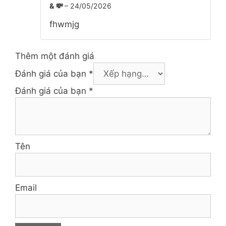
xế
& 💸
–
24/05/2026
p
hạ
fhwmjg
ng
1
5
sa
Thêm một đánh giá
o
Đánh giá của bạn
*
Đánh giá của bạn
*
Tên
Email