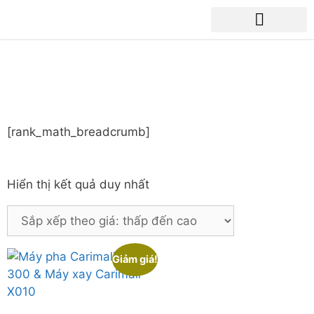
MÁY PHA CARIMALI CM-300 & MÁY
XAY CARIMALI X010
[rank_math_breadcrumb]
Hiển thị kết quả duy nhất
Giảm giá!