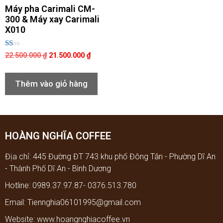
Máy pha Carimali CM-
300 & Máy xay Carimali
X010
Đ
22.500.000
₫
21.500.000
₫
ư
ợc
xế
p
Thêm vào giỏ hàng
hạ
n
g
1.
0
0
5
HOÀNG NGHĨA COFFEE
sa
o
Địa chỉ: 445 Đường ĐT 743 khu phố Đông Tân - Phường Dĩ An
- Thành Phố Dĩ An - Bình Dương
Hotline: 0989.37.97.87- 0376.513.780
Email: Tiennghia06101995@gmail.com
Website: www.hoangnghiacoffee.vn