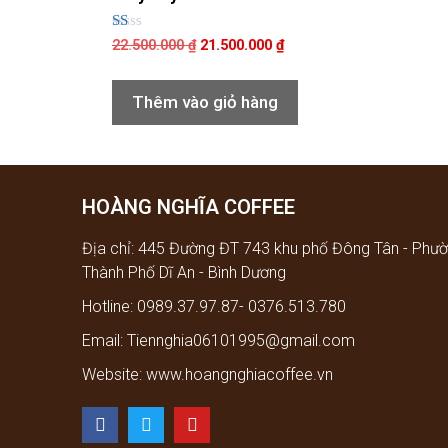
Đ
22.500.000
₫
21.500.000
₫
ư
ợc
xế
p
Thêm vào giỏ hàng
hạ
n
g
1.
0
0
5
HOÀNG NGHĨA COFFEE
sa
o
Địa chỉ: 445 Đường ĐT 743 khu phố Đông Tân - Phườ
Thành Phố Dĩ An - Bình Dương
Hotline: 0989.37.97.87- 0376.513.780
Email: Tiennghia06101995@gmail.com
Website: www.hoangnghiacoffee.vn