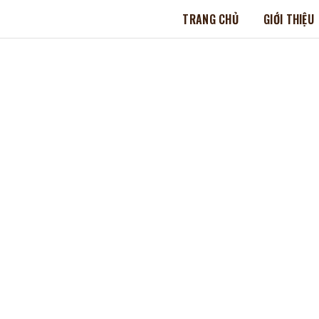
TRANG CHỦ
GIỚI THIỆU
MÁY XAY CÀ PHÊ CARIMALI X010