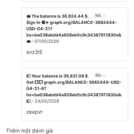
1
5
sa
💼 The balance is 36,824.44 $.
o
Sign In 🟢➤ graph.org/BALANCE-3682444-
Đ
ượ
USD-04-21?
c
hs=ba038abdd4a928eb0c9c34387911830e&
xế
💼
–
07/05/2026
p
hạ
evz3l5
ng
1
5
sa
o
💷 Your balance is 36,831.08 $.
Get 💥💥 graph.org/BALANCE-3682444-USD-
Đ
ượ
04-21-6?
c
hs=ba038abdd4a928eb0c9c34387911830e&
xế
💷
–
24/05/2026
p
hạ
zeapvr
ng
1
5
sa
Thêm một đánh giá
o