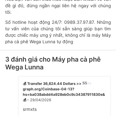
đề gì đó, đừng ngần ngại liên hệ ngay với chúng
tôi.
Số hotline hoạt động 24/7: 0989.37.97.87. Những
tư vấn viên của chúng tôi sẵn sàng giúp bạn tìm
được chiếc máy ưng ý nhất, không chỉ là máy Máy
pha cà phê Wega Lunna tự động
3 đánh giá cho
Máy pha cà phê
Wega Lunna
💰 Transfer 36,824.44 Dollars >>
graph.org/Coinbase-04-13?
Đ
ượ
hs=ba038abdd4a928eb0c9c34387911830e&
c
💰
–
29/04/2026
xế
p
srmxts
hạ
ng